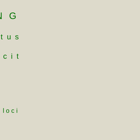
NG
ctus
ecit
 loci